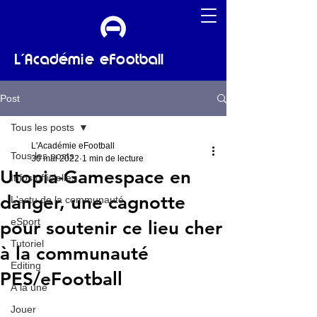
L'Académie eFootball
Post
Tous les posts
L'Académie eFootball
Tous les posts
30 mai 2022
1 min de lecture
Utopia-Gamespace en
Infos officielles
danger, une cagnotte
L'actu de la communauté
eSport
pour soutenir ce lieu cher
Tutoriel
à la communauté
Editing
PES/eFootball
À la une
Jouer