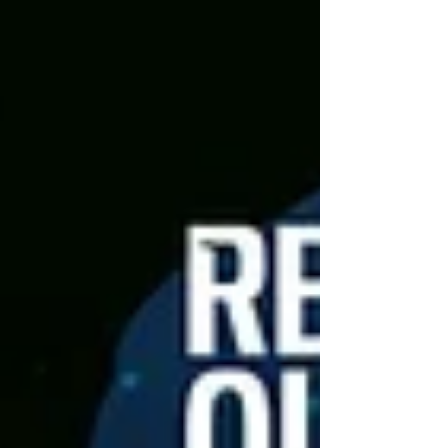
Gilette Stadium de Foxborough, près de Boston
aux Etats-Unis. Vingt-quatre heures avant les
stars de la discipline IRL, les fédérations
brésilienne et française de football organisent une
autre rencontre, sur les terrains virtuels, avec des
matches en BO