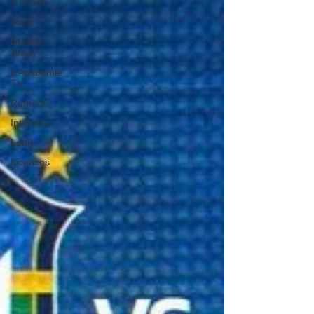
À la une
Jouer
Dream
Team
L'Académie
TV
Rumeur
Interview
Leak
Licences