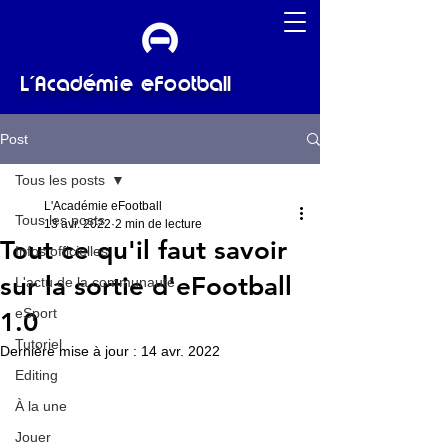
L'Académie eFootball
Post
Tous les posts
L'Académie eFootball
Tous les posts
13 avr. 2022
2 min de lecture
Tout ce qu'il faut savoir
Infos officielles
sur la sortie d'eFootball
L'actu de la communauté
eSport
1.0
Tutoriel
Dernière mise à jour :
14 avr. 2022
Editing
À la une
Jouer