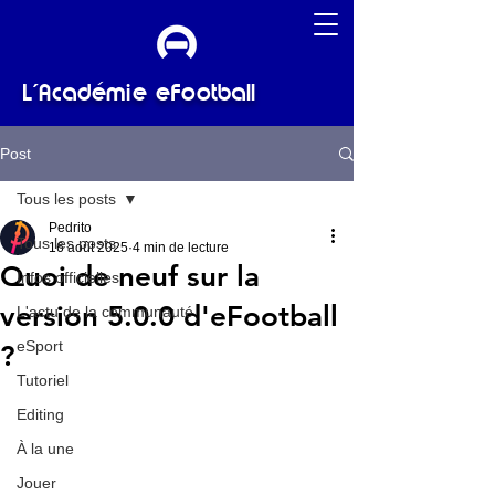
L'Académie eFootball
Post
Tous les posts
Pedrito
Tous les posts
16 août 2025
4 min de lecture
Quoi de neuf sur la
Infos officielles
version 5.0.0 d'eFootball
L'actu de la communauté
eSport
?
Tutoriel
Editing
À la une
Jouer