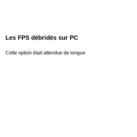
Les FPS débridés sur PC
Cette option était attendue de longue 
date par les joueurs PC : il est 
maintenant possible pour eux de faire 
tourner le jeu avec la fréquence 
d'images de leur choix : 30, 40, 60, 120, 
144, 160, 165, 180, 200, 240, 360 fps 
ou même illimitée !
Nouvelles animations de 
pack-opening
Les animations de pack-opening dans 