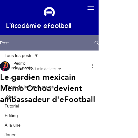
L'Académie eFootball
Post
Tous les posts
Pedrito
Tous les posts
3 nov. 2022
1 min de lecture
Le gardien mexicain
Infos officielles
Memo Ochoa devient
L'actu de la communauté
eSport
ambassadeur d'eFootball
Tutoriel
Editing
À la une
Jouer