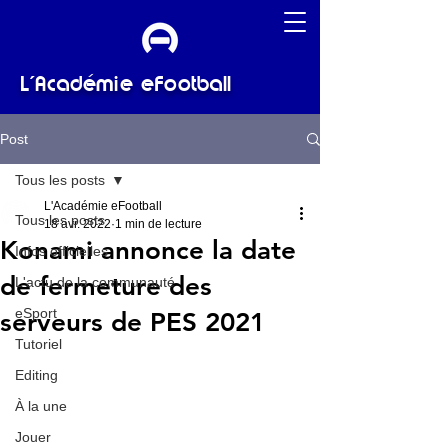
L'Académie eFootball
Post
Tous les posts
L'Académie eFootball
Tous les posts
18 avr. 2022
1 min de lecture
Konami annonce la date
Infos officielles
de fermeture des
L'actu de la communauté
eSport
serveurs de PES 2021
Tutoriel
Editing
À la une
Jouer