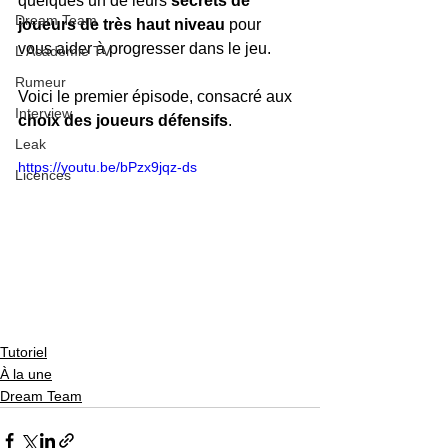
quelques un de leurs 
secrets de 
Dream Team
joueurs de très haut niveau
 pour 
vous aider à progresser dans le jeu.
L'Académie TV
Rumeur
Voici le premier épisode, consacré aux 
Interview
choix des joueurs défensifs
.
Leak
https://youtu.be/bPzx9jqz-ds
Licences
Tutoriel
À la une
Dream Team