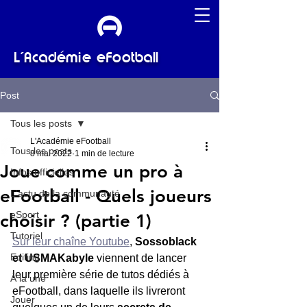
L'Académie eFootball
Post
Tous les posts
L'Académie eFootball
Tous les posts
8 mai 2022
1 min de lecture
Joue comme un pro à
Infos officielles
eFootball - Quels joueurs
L'actu de la communauté
eSport
choisir ? (partie 1)
Tutoriel
Sur leur chaîne Youtube
, 
Sossoblack 
Editing
et USMAKabyle
 viennent de lancer 
leur première série de tutos dédiés à 
À la une
eFootball, dans laquelle ils livreront 
Jouer