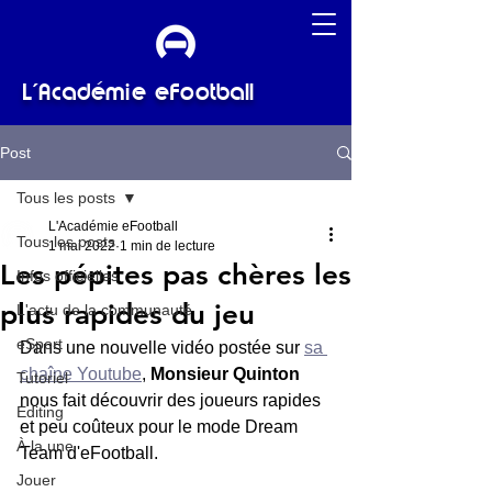
L'Académie eFootball
Post
Tous les posts
L'Académie eFootball
Tous les posts
1 mai 2022
1 min de lecture
Les pépites pas chères les
Infos officielles
plus rapides du jeu
L'actu de la communauté
eSport
Dans une nouvelle vidéo postée sur 
sa 
chaîne Youtube
, 
Monsieur Quinton
Tutoriel
nous fait découvrir des joueurs rapides 
Editing
et peu coûteux pour le mode Dream 
À la une
Team d'eFootball.
Jouer