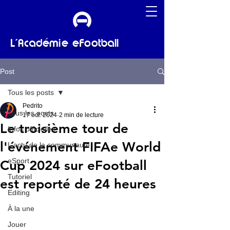
L'Académie eFootball
Post
Tous les posts
Pedrito
Tous les posts
17 oct. 2024
2 min de lecture
Le troisième tour de
Infos officielles
l'événement FIFAe World
L'actu de la communauté
eSport
Cup 2024 sur eFootball
Tutoriel
est reporté de 24 heures
Editing
À la une
Jouer