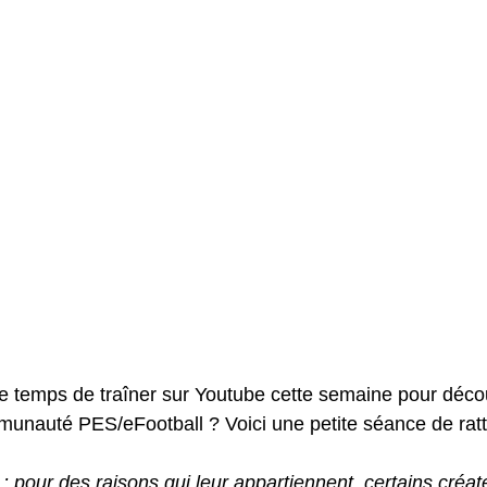
e temps de traîner sur Youtube cette semaine pour décou
munauté PES/eFootball ? Voici une petite séance de rat
: pour des raisons qui leur appartiennent, certains créat