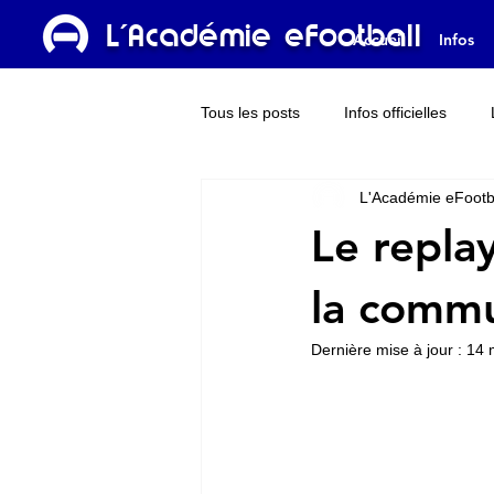
L'Académie eFootball
Accueil
Infos
Tous les posts
Infos officielles
L'Académie eFootb
Dream Team
L'Académie TV
Le repla
la commu
Dernière mise à jour :
14 