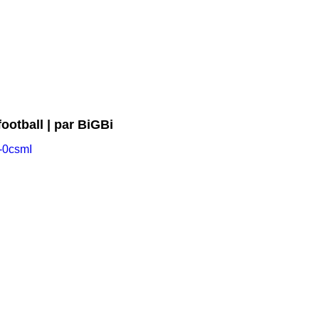
ootball | par BiGBi
-0csmI