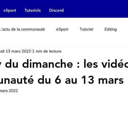
eSport
Tutoriels
Discord
L'actu de la communauté
eSport
Tutoriel
Editing
all
13 mars 2022
1 min de lecture
Rumeur
Interview
Leak
Licences
y du dimanche : les vidé
nauté du 6 au 13 mars
mars 2022