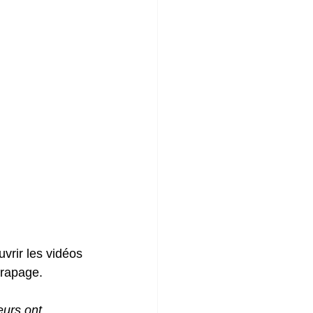
vrir les vidéos 
trapage.
eurs ont 