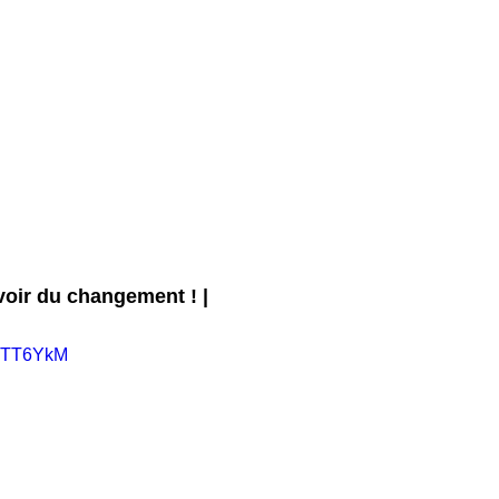
avoir du changement ! | 
AHTT6YkM