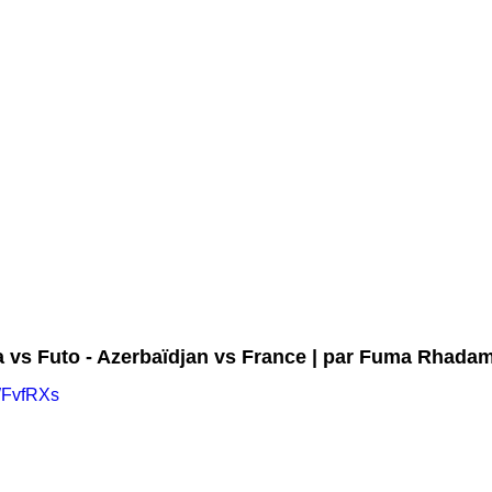
 vs Futo - Azerbaïdjan vs France | par Fuma Rhada
WFvfRXs