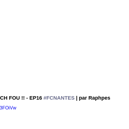
CH FOU !! - EP16 
#FCNANTES
 | par Raphpes
pC3FOiVw