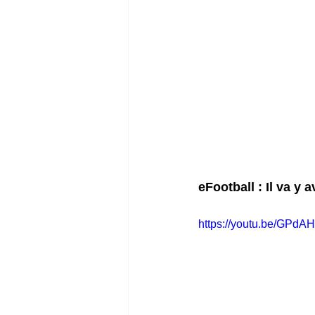
eFootball : Il va y 
https://youtu.be/GPd