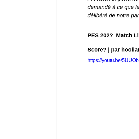
demandé à ce que leur
délibéré de notre pa
PES 202?_Match Lig
Score? | par hooli
https://youtu.be/5UUO