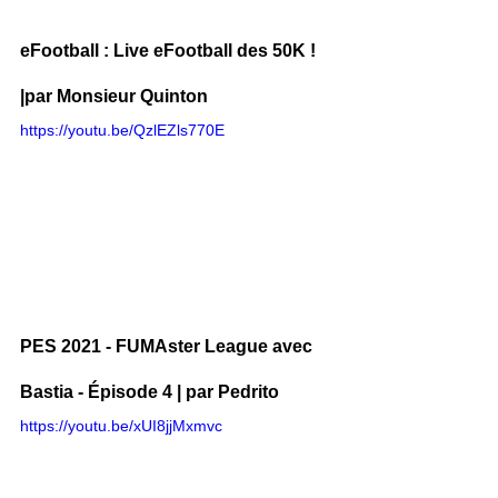
eFootball : Live eFootball des 50K ! 
|par Monsieur Quinton
https://youtu.be/QzlEZls770E
PES 2021 - FUMAster League avec 
Bastia - Épisode 4 | par Pedrito
https://youtu.be/xUI8jjMxmvc