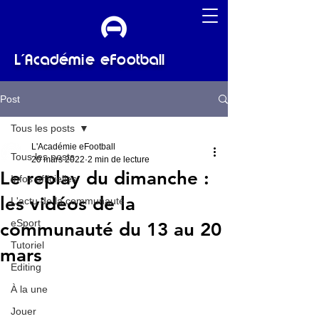
L'Académie eFootball
Post
Tous les posts
L'Académie eFootball
Tous les posts
20 mars 2022
2 min de lecture
Le replay du dimanche :
Infos officielles
les vidéos de la
L'actu de la communauté
eSport
communauté du 13 au 20
Tutoriel
mars
Editing
À la une
Jouer