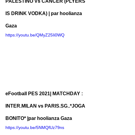
PALESTINO Vs CANCER (PLYERS 
IS DRINK VODKA) | par hoolianza 
Gaza
https://youtu.be/QMyZ25Ii0WQ
eFootball PES 2021| MATCHDAY : 
INTER.MILAN vs PARIS.SG..*JOGA 
BONITO* |par hoolianza Gaza
https://youtu.be/5NMQfUz79ns