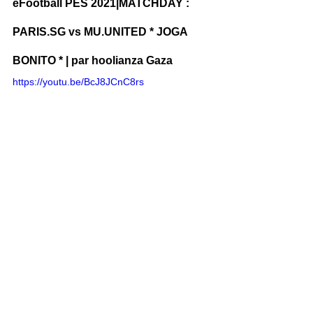
eFootball PES 2021|MATCHDAY : 
PARIS.SG vs MU.UNITED * JOGA 
BONITO * | par hoolianza Gaza
https://youtu.be/BcJ8JCnC8rs
eFootball PES 2021|MATCHDAY : 
PARIS.SG vs ARSENAL..* JOGA 
BONITO * | hoolianza Gaza
https://youtu.be/Is1m55A-OHc