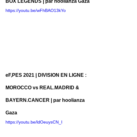
BOX LEGENDS | par hoolianza Gaza
https://youtu.be/wFhBAO13kYo
eF,PES 2021 | DIVISION EN LIGNE : 
MOROCCO vs REAL.MADRID & 
BAYERN.CANCER | par hoolianza 
Gaza
https://youtu.be/ldOeuysCN_I