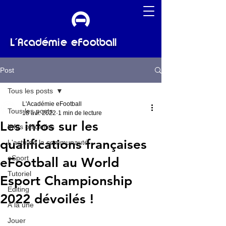
L'Académie eFootball
Post
Tous les posts
L'Académie eFootball
Tous les posts
18 avr. 2022
1 min de lecture
Les infos sur les
Infos officielles
qualifications françaises
L'actu de la communauté
eSport
eFootball au World
Tutoriel
Esport Championship
Editing
2022 dévoilés !
À la une
Jouer