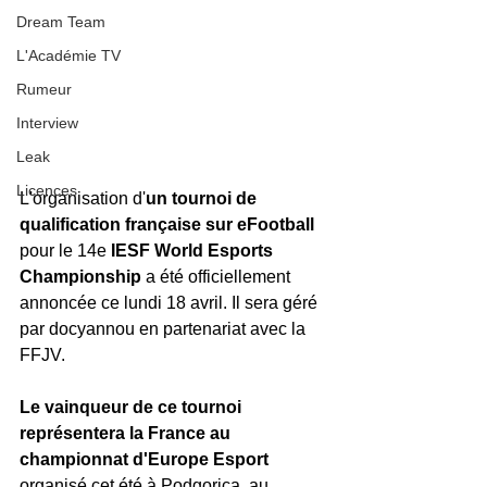
Dream Team
L'Académie TV
Rumeur
Interview
Leak
Licences
L'organisation d'
un tournoi de 
qualification française sur eFootball 
pour le 14e 
IESF World Esports 
Championship 
a été officiellement 
annoncée ce lundi 18 avril. Il sera géré 
par docyannou en partenariat avec la 
FFJV.
Le vainqueur de ce tournoi 
représentera la France au 
championnat d'Europe Esport
organisé cet été à Podgorica, au 