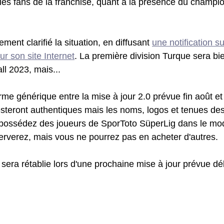
les fans de la franchise, quant à la présence du champio
ent clarifié la situation, en diffusant 
une notification su
ur son site Internet
. La première division Turque sera bi
ll 2023, mais...
orme générique entre la mise à jour 2.0 prévue fin août e
resteront authentiques mais les noms, logos et tenues des
 possédez des joueurs de SporToto SüperLig dans le m
rverez, mais vous ne pourrez pas en acheter d'autres.
le sera rétablie lors d'une prochaine mise à jour prévue d