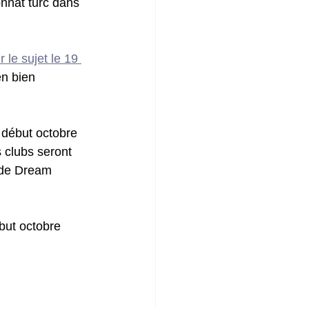
nnat turc dans 
r le sujet le 19 
en bien 
t début octobre 
 clubs seront 
ode Dream 
ébut octobre 