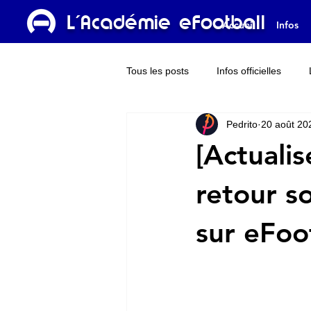
L'Académie eFootball
Accueil
Infos
Tous les posts
Infos officielles
Pedrito
20 août 20
Dream Team
L'Académie TV
[Actuali
retour so
sur eFoo