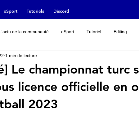
eSport
Tutoriels
Discord
L'actu de la communauté
eSport
Tutoriel
Editing
22
1 min de lecture
Rumeur
Interview
Leak
Licences
sé] Le championnat turc 
us licence officielle en 
tball 2023