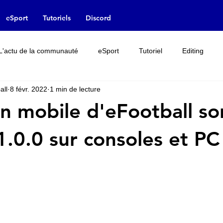
eSport
Tutoriels
Discord
L'actu de la communauté
eSport
Tutoriel
Editing
all
8 févr. 2022
1 min de lecture
Rumeur
Interview
Leak
Licences
on mobile d'eFootball sor
1.0.0 sur consoles et PC