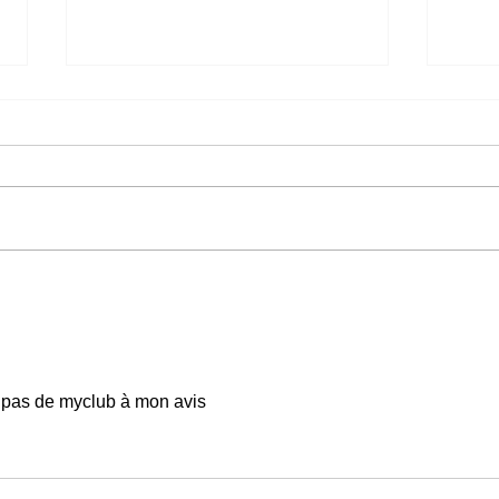
C'est officiel, une
Evén
adaptation d'eFootball va
Mast
sortir sur Switch 2 à l'été
mobil
2026
Les 
prod
, pas de myclub à mon avis