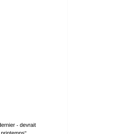
ernier - devrait 
 printemps". 