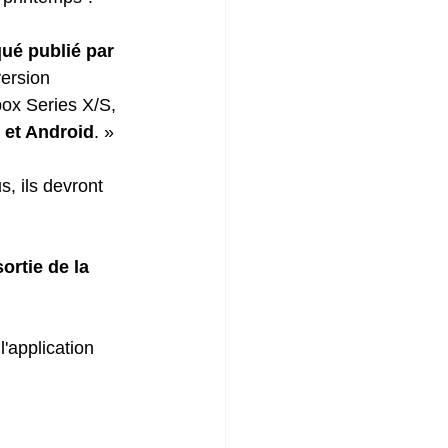
ué publié par 
version 
box Series X/S, 
 et Android
. »
, ils devront 
ortie de la 
'application 