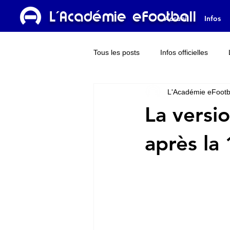
L'Académie eFootball
Accueil
Infos
Tous les posts
Infos officielles
L'Académie eFootb
Dream Team
L'Académie TV
La versi
après la 