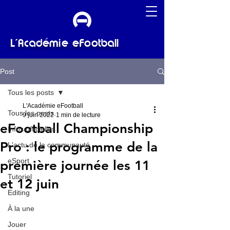
L'Académie eFootball
Post
Tous les posts
L'Académie eFootball
Tous les posts
9 juin 2022
1 min de lecture
eFootball Championship
Infos officielles
Pro : le programme de la
L'actu de la communauté
eSport
première journée les 11
Tutoriel
et 12 juin
Editing
À la une
Jouer