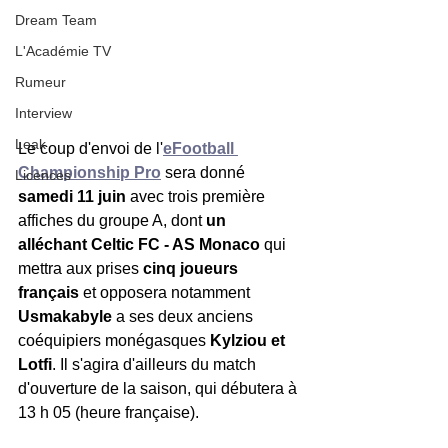
Dream Team
L'Académie TV
Rumeur
Interview
Leak
Le coup d'envoi de l'
eFootball 
Championship Pro
 sera donné 
Licences
samedi 11 juin
 avec trois première 
affiches du groupe A, dont 
un 
alléchant Celtic FC - AS Monaco
 qui 
mettra aux prises 
cinq joueurs 
français
 et opposera notamment 
Usmakabyle
 a ses deux anciens 
coéquipiers monégasques 
Kylziou et 
Lotfi
. Il s'agira d'ailleurs du match 
d'ouverture de la saison, qui débutera à 
13 h 05 (heure française).