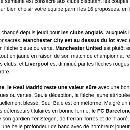
de semaine est consacré aux clubs disputant les coupes 
ur bien choisir votre équipe parmi les 16 proposées, en 
 changé depuis jeudi pour 
les clubs anglais
, auxquels l
onsacrés. 
Manchester City est au dessus du lot
 avec 
 flèche bleue ou verte. 
Manchester United
 est plutôt 
e tout en jaune en raison de son match de championnat re
 clubs, et 
Liverpool
 est diminué par les flèches rouge
rdre.
ne
, 
le Real Madrid reste une valeur sûre
 avec une bon
ues ou vertes. Seule déception, la flèche jaune attribuée 
ellement blessé. Seul Bale est en méforme. Malgré un m
s défenseurs titulaires en bonne forme, 
le FC Barcelon
 son gardien Ter Stegen, de Ferran Torres et de Traoré. 
'une belle profondeur de banc avec de nombreux joueurs