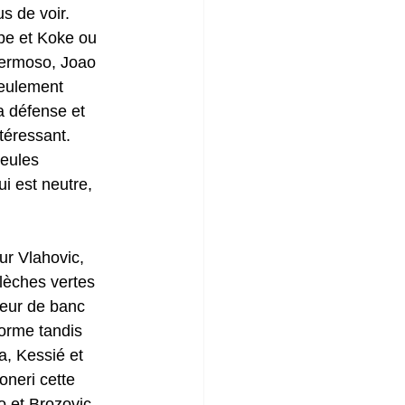
s de voir. 
pe et Koke ou 
Hermoso, Joao 
seulement 
a défense et 
téressant. 
Seules 
i est neutre, 
ur Vlahovic, 
flèches vertes 
deur de banc 
orme tandis 
a, Kessié et 
oneri cette 
o et Brozovic 