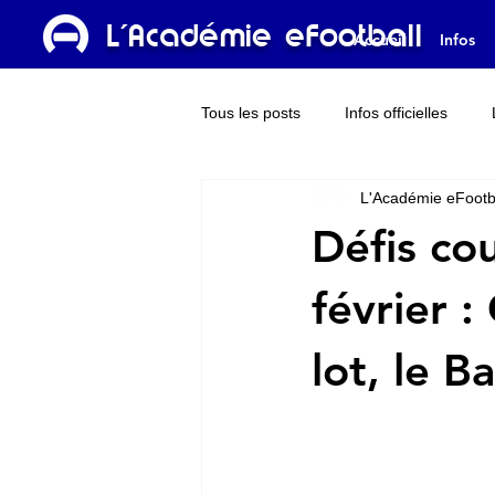
L'Académie eFootball
Accueil
Infos
Tous les posts
Infos officielles
L'Académie eFootb
Dream Team
L'Académie TV
Défis co
février :
lot, le 