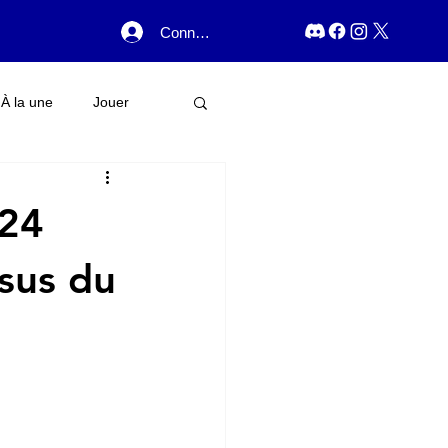
Connexion
À la une
Jouer
 24
ssus du