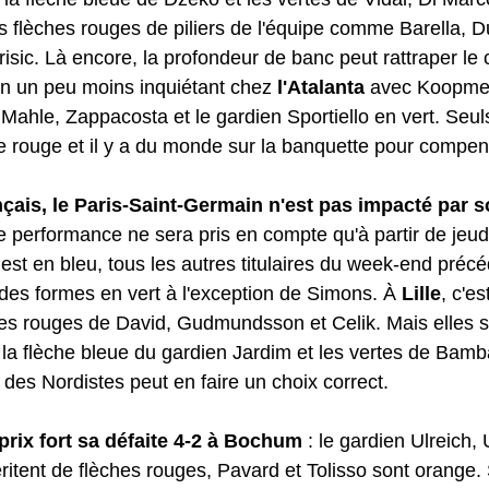
es flèches rouges de piliers de l'équipe comme Barella, D
erisic. Là encore, la profondeur de banc peut rattraper le
lan un peu moins inquiétant chez 
l'Atalanta
 avec Koopmei
Mahle, Zappacosta et le gardien Sportiello en vert. Seuls
e rouge et il y a du monde sur la banquette pour compen
çais, le Paris-Saint-Germain n'est pas impacté par s
e performance ne sera pris en compte qu'à partir de jeud
st en bleu, tous les autres titulaires du week-end précé
 des formes en vert à l'exception de Simons. À 
Lille
, c'e
ches rouges de David, Gudmundsson et Celik. Mais elles s
la flèche bleue du gardien Jardim et les vertes de Bamb
 des Nordistes peut en faire un choix correct.
rix fort sa défaite 4-2 à Bochum
 : le gardien Ulreich
ritent de flèches rouges, Pavard et Tolisso sont orange.