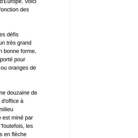
d'Europe. Voici 
fonction des 
es défis 
un très grand 
en bonne forme, 
porté pour 
s ou oranges de 
ne douzaine de 
d'office à 
ilieu 
e
 est miné par 
Toutefois, les 
 en flèche 