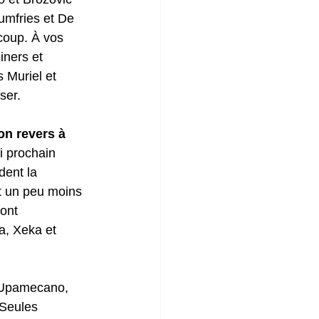
umfries et De 
 coup. À vos 
ners et 
 Muriel et 
ser.
on revers à 
i prochain 
dent la 
st un peu moins 
ont 
a, Xeka et 
, Upamecano, 
 Seules 