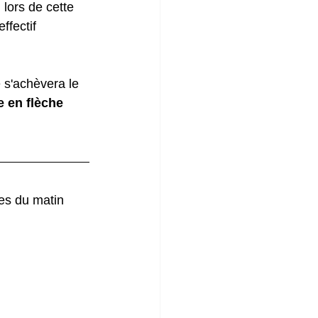
lors de cette 
ffectif 
 s'achèvera le 
e en flèche 
res du matin 