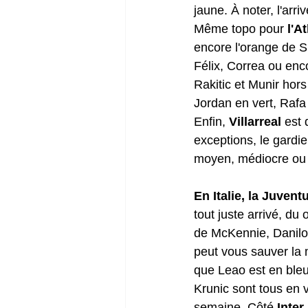
jaune. À noter, l'arr
Même topo pour 
l'At
encore l'orange de S
Félix, Correa ou enc
Rakitic et Munir hors
Jordan en vert, Rafa
Enfin, 
Villarreal
 est 
exceptions, le gardie
moyen, médiocre ou f
En Italie, la Juven
tout juste arrivé, du
de McKennie, Danilo 
peut vous sauver la m
que Leao est en bleu
Krunic sont tous en 
semaine. Côté 
Inter