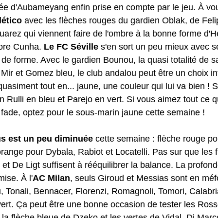
ivée d'Aubameyang enfin prise en compte par le jeu. À vou
lético
 avec les flèches rouges du gardien Oblak, de Feli
uarez qui viennent faire de l'ombre à la bonne forme d'
ore Cunha. 
Le FC Séville
 s'en sort un peu mieux avec 
 de forme. Avec le gardien Bounou, la quasi totalité de s
 Mir et Gomez bleu, le club andalou peut être un choix in
quasiment tout en... jaune, une couleur qui lui va bien ! 
n Rulli en bleu et Parejo en vert. Si vous aimez tout ce qu
ade, optez pour le sous-marin jaune cette semaine !
tus est un peu diminuée 
cette semaine : flèche rouge po
 orange pour Dybala, Rabiot et Locatelli. Pas sur que les 
et De Ligt suffisent à rééquilibrer la balance. La profon
ise. À l'
AC Milan
, seuls Giroud et Messias sont en méf
, Tonali, Bennacer, Florenzi, Romagnoli, Tomori, Calabri
vert. Ça peut être une bonne occasion de tester les Ross
, la flèche bleue de Dzeko et les vertes de Vidal, Di Marc