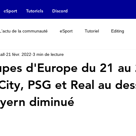
eSport
Tutoriels
Discord
L'actu de la communauté
eSport
Tutoriel
Editing
all
21 févr. 2022
3 min de lecture
Rumeur
Interview
Leak
Licences
upes d'Europe du 21 au
 City, PSG et Real au de
Bayern diminué