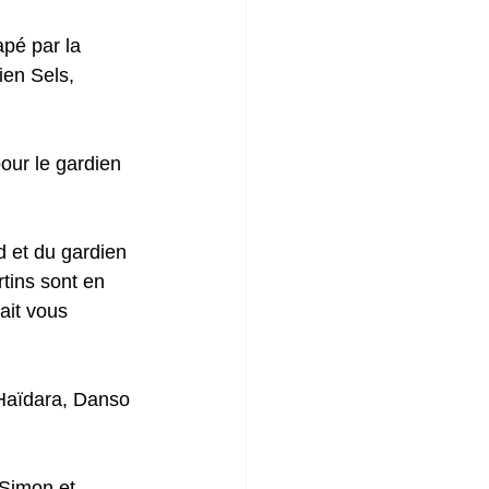
pé par la 
ien Sels, 
our le gardien 
d et du gardien 
tins sont en 
it vous 
 Haïdara, Danso 
 Simon et 