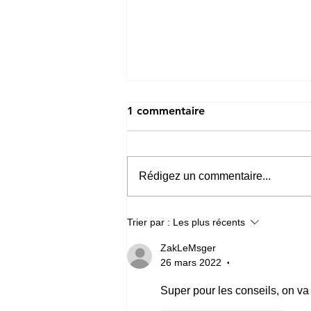
1 commentaire
Rédigez un commentaire...
Le match amical Brésil-
Trier par :
Les plus récents
France aura sa version
eSport sur eFootball et
ZakLeMsger
26 mars 2022
FC26 ce mercredi 25 mars
•
Super pour les conseils, on v