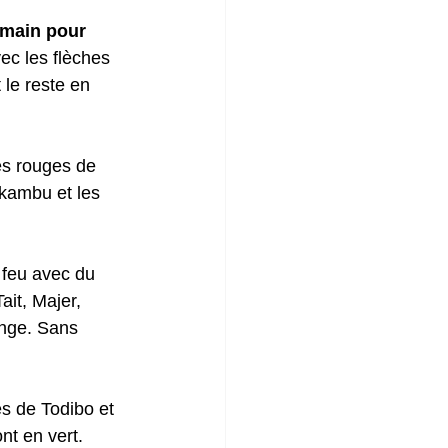
rmain pour 
vec les flèches 
le reste en 
es rouges de 
kambu et les 
 feu avec du 
ait, Majer, 
ange. Sans 
s de Todibo et 
nt en vert.