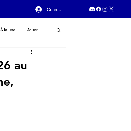
Connexion
À la une
Jouer
26 au
me,