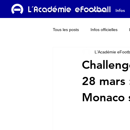
L'Académie eFootball
Accueil
Infos
Tous les posts
Infos officielles
L'Académie eFootb
Dream Team
L'Académie TV
Challeng
28 mars 
Monaco s