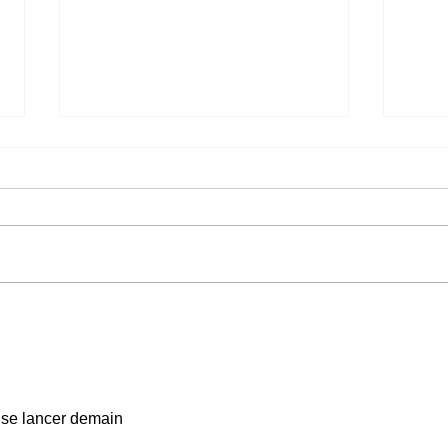
C'est officiel, une
Evén
adaptation d'eFootball va
Mast
sortir sur Switch 2 à l'été
mobil
2026
Les 
prod
a se lancer demain