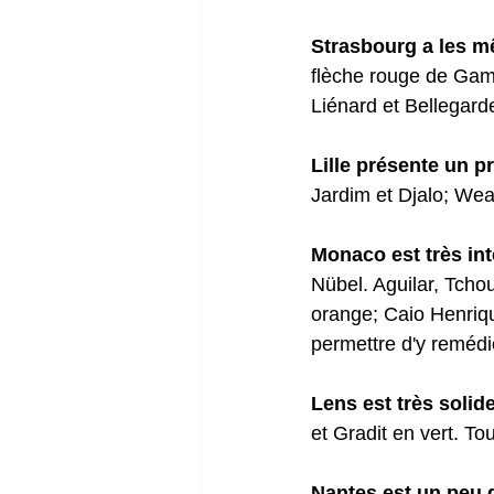
Strasbourg a les m
flèche rouge de Game
Liénard et Bellegarde
Lille présente un pr
Jardim et Djalo; Wea
Monaco est très in
Nübel. Aguilar, Tcho
orange; Caio Henriq
permettre d'y remédi
Lens est très soli
et Gradit en vert. Tou
Nantes est un peu 