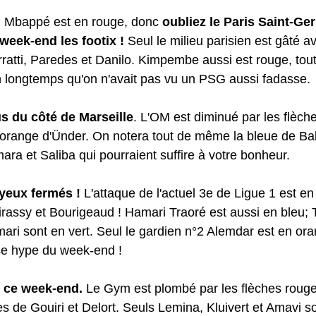
e, Mbappé est en rouge, donc 
oubliez le Paris Saint-Ge
 week-end les footix ! 
Seul le milieu parisien est gâté a
ratti, Paredes et Danilo. Kimpembe aussi est rouge, tout 
en longtemps qu'on n'avait pas vu un PSG aussi fadasse.
s du côté de Marseille
. L'OM est diminué par les flèch
l'orange d'Ünder. On notera tout de même la bleue de Ba
ra et Saliba qui pourraient suffire à votre bonheur.
yeux fermés !
 L'attaque de l'actuel 3e de Ligue 1 est en
irassy et Bourigeaud ! Hamari Traoré est aussi en bleu; T
ari sont en vert. Seul le gardien n°2 Alemdar est en or
se hype du week-end !
ne ce week-end.
 Le Gym est plombé par les flèches rouge
s de Gouiri et Delort. Seuls Lemina, Kluivert et Amavi so