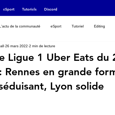
eSport
Tutoriels
Discord
L'actu de la communauté
eSport
Tutoriel
Editing
all
26 mars 2022
2 min de lecture
Rumeur
Interview
Leak
Licences
e Ligue 1 Uber Eats du 
: Rennes en grande for
éduisant, Lyon solide