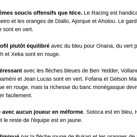
êmes soucis offensifs que Nice. 
Le Racing est handica
iro et les oranges de Diallo, Ajorque et Aholou. Le gard
 sont en vert.
ofil plutôt équilibré
 avec du bleu pour Onana, du vert p
h et Xeka sont en rouge.
téressant
 avec les flèches bleues de Ben Yedder, Vollan
uaméni et Jean Lucas sont en vert. Fofana et Gelson Mar
ue en rouge, mais la richesse du banc monégasque devra
er facilement.
de avec aucun joueur en méforme
. Sotoca est en bleu,
t le reste de l'équipe est en jaune.
diminué
 par la flèche rouge de Bukari et les oranges de