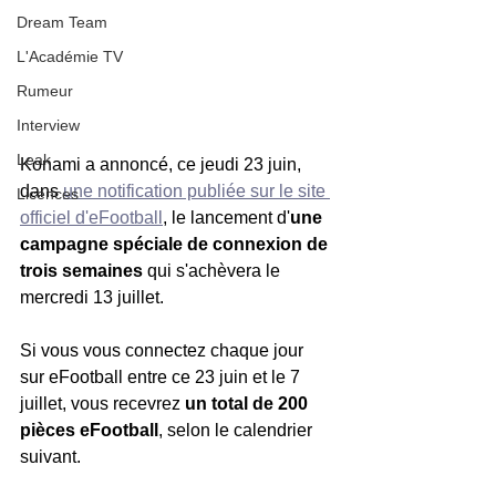
Dream Team
L'Académie TV
Rumeur
Interview
Leak
Konami a annoncé, ce jeudi 23 juin, 
dans 
une notification publiée sur le site 
Licences
officiel d'eFootball
, le lancement d'
une 
campagne spéciale de connexion de 
trois semaines
 qui s'achèvera le 
mercredi 13 juillet.
Si vous vous connectez chaque jour 
sur eFootball entre ce 23 juin et le 7 
juillet, vous recevrez 
un total de 200 
pièces eFootball
, selon le calendrier 
suivant.