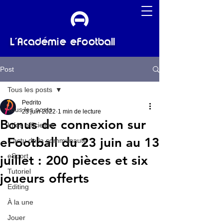
L'Académie eFootball
Post
Tous les posts
Pedrito
Tous les posts
23 juin 2022
1 min de lecture
Bonus de connexion sur
Infos officielles
eFootball du 23 juin au 13
L'actu de la communauté
eSport
juillet : 200 pièces et six
Tutoriel
joueurs offerts
Editing
À la une
Jouer